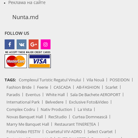
Реклама на сайте
Nunta.md
FOLLOW US
TAGS:
Complexul Turistic Regatul Vinului
Vila Nouă
POSEIDON
Fashion Bride
Feerie
CASCADA
AB-FASHION
Scarlet
Paradis
Eventus
White Hall
Sala De Bachete AEROPORT
International Park
Belvedere
Exclusive Foto&Video
Complex Codru
Nativ Production
La Vista
Novas Banquet Hall
RecStudio
Curtea Domnească
Marry Me Banquet Hall
Restaurant TINEREȚEA
Foto/Video FESTIV
Cvartetul VIV-ADRO
Select Cvartet