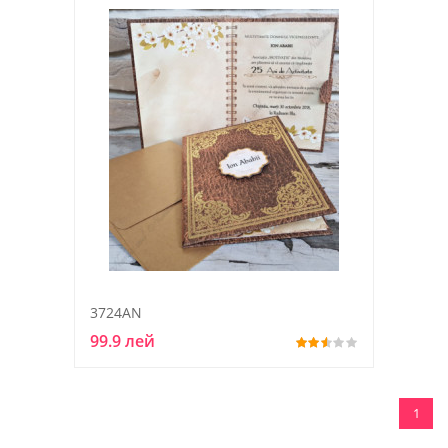
3724AN
99.9 лей
1