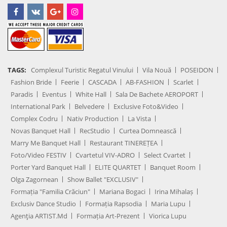
TAGS:
Complexul Turistic Regatul Vinului
Vila Nouă
POSEIDON
Fashion Bride
Feerie
CASCADA
AB-FASHION
Scarlet
Paradis
Eventus
White Hall
Sala De Bachete AEROPORT
International Park
Belvedere
Exclusive Foto&Video
Complex Codru
Nativ Production
La Vista
Novas Banquet Hall
RecStudio
Curtea Domnească
Marry Me Banquet Hall
Restaurant TINEREȚEA
Foto/Video FESTIV
Cvartetul VIV-ADRO
Select Cvartet
Porter Yard Banquet Hall
ELITE QUARTET
Banquet Room
Olga Zagornean
Show Ballet "EXCLUSIV"
Formația "Familia Crăciun"
Mariana Bogaci
Irina Mihalaș
Exclusiv Dance Studio
Formația Rapsodia
Maria Lupu
Agenţia ARTIST.md
Formația Art-Prezent
Viorica Lupu