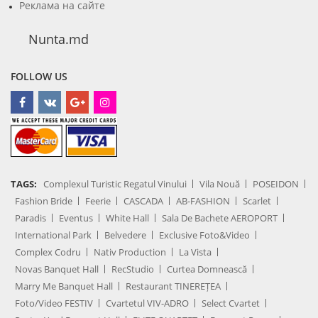
Реклама на сайте
Nunta.md
FOLLOW US
TAGS:
Complexul Turistic Regatul Vinului
Vila Nouă
POSEIDON
Fashion Bride
Feerie
CASCADA
AB-FASHION
Scarlet
Paradis
Eventus
White Hall
Sala De Bachete AEROPORT
International Park
Belvedere
Exclusive Foto&Video
Complex Codru
Nativ Production
La Vista
Novas Banquet Hall
RecStudio
Curtea Domnească
Marry Me Banquet Hall
Restaurant TINEREȚEA
Foto/Video FESTIV
Cvartetul VIV-ADRO
Select Cvartet