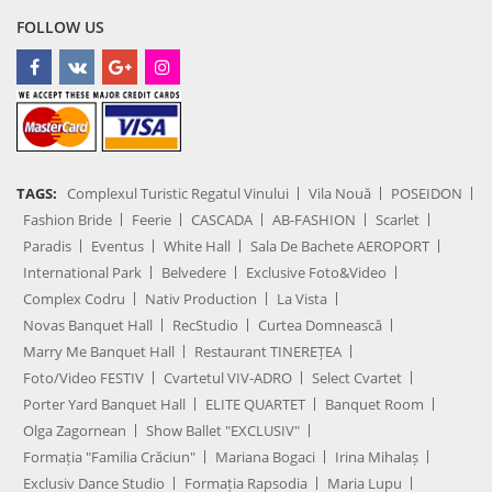
FOLLOW US
TAGS:
Complexul Turistic Regatul Vinului
Vila Nouă
POSEIDON
Fashion Bride
Feerie
CASCADA
AB-FASHION
Scarlet
Paradis
Eventus
White Hall
Sala De Bachete AEROPORT
International Park
Belvedere
Exclusive Foto&Video
Complex Codru
Nativ Production
La Vista
Novas Banquet Hall
RecStudio
Curtea Domnească
Marry Me Banquet Hall
Restaurant TINEREȚEA
Foto/Video FESTIV
Cvartetul VIV-ADRO
Select Cvartet
Porter Yard Banquet Hall
ELITE QUARTET
Banquet Room
Olga Zagornean
Show Ballet "EXCLUSIV"
Formația "Familia Crăciun"
Mariana Bogaci
Irina Mihalaș
Exclusiv Dance Studio
Formația Rapsodia
Maria Lupu