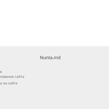
Nunta.md
я
зования сайта
а на сайте