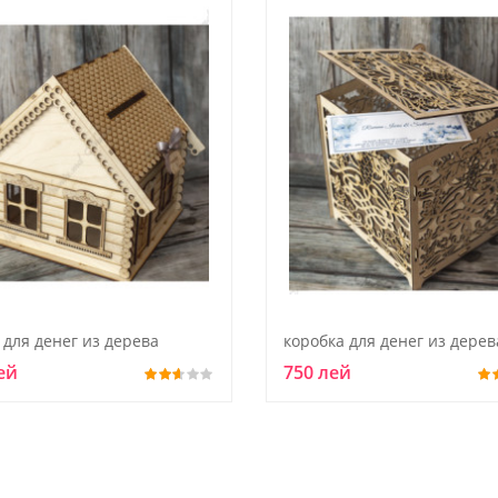
 для денег из дерева
ей
750 лей