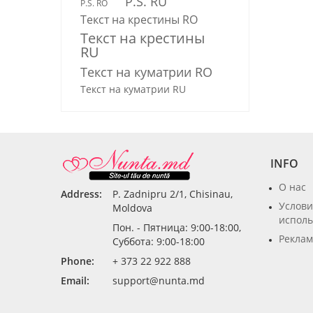
P.S. RU
P.S. RO
Текст на крестины RO
Текст на крестины
RU
Текст на куматрии RO
Текст на куматрии RU
INFO
О нас
Address:
P. Zadnipru 2/1, Chisinau,
Услови
Moldova
исполь
Пон. - Пятница: 9:00-18:00,
Реклам
Суббота: 9:00-18:00
Phone:
+ 373 22 922 888
Email:
support@nunta.md