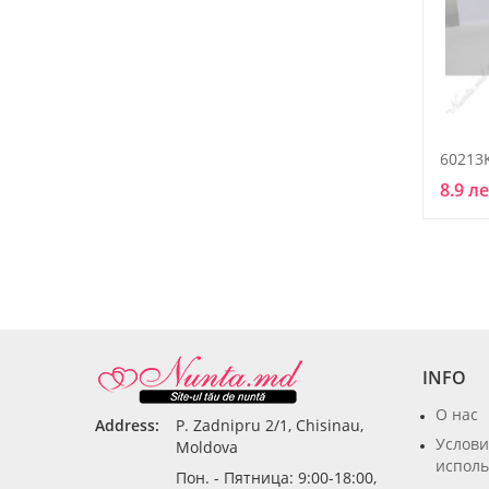
60213
8.9 л
INFO
О нас
Address:
P. Zadnipru 2/1, Chisinau,
Услови
Moldova
исполь
Пон. - Пятница: 9:00-18:00,