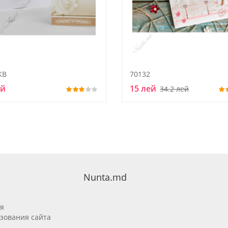
KB
70132
ей
15 лей
34.2 лей
Nunta.md
я
зования сайта