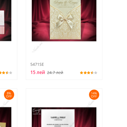
5471SE
15 лей
24.7 лей
8%
14%
OFF
OFF