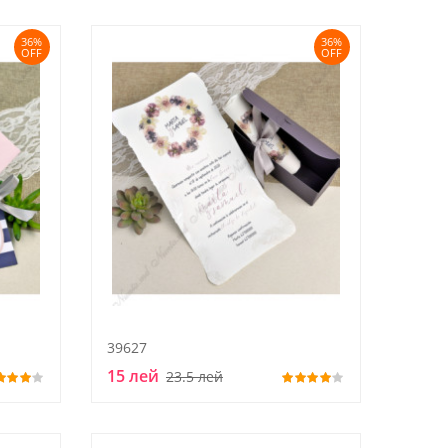
36%
36%
OFF
OFF
39627
15 лей
23.5 лей