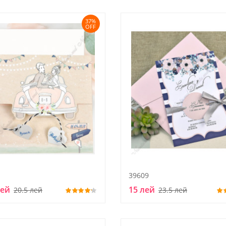
37%
OFF
39609
лей
15 лей
20.5 лей
23.5 лей