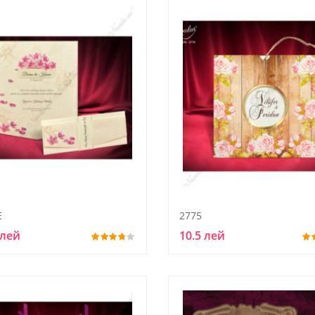
E
2775
 лей
10.5 лей