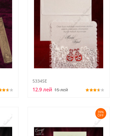
5334SE
12.9 лей
15 лей
39%
OFF