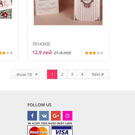
70143KB
12.9 лей
21.4 лей
1
2
3
4
Next
FOLLOW US