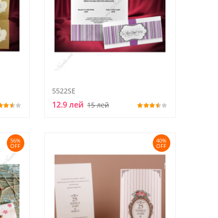
5522SE
12.9 лей
15 лей
56%
40%
OFF
OFF