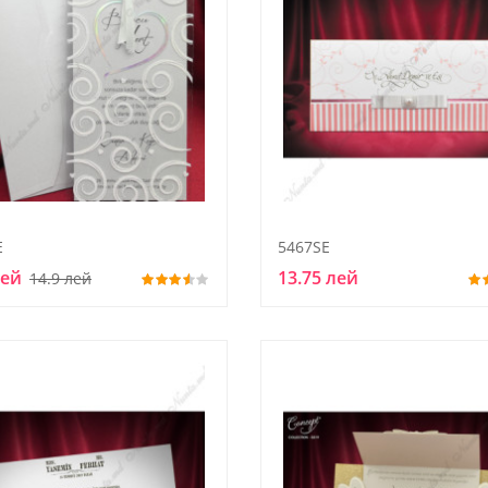
E
5467SE
лей
13.75 лей
14.9 лей