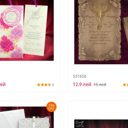
5316SE
лей
12.9 лей
15 лей
13%
OFF