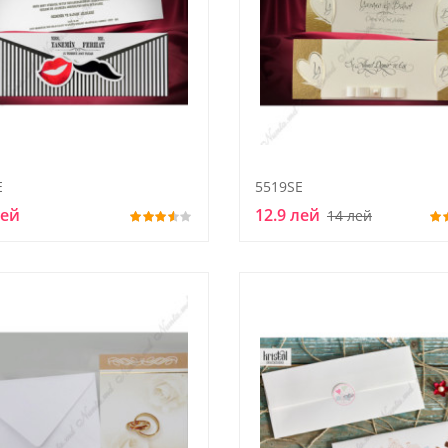
E
5519SE
лей
12.9 лей
14 лей