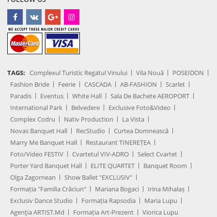
TAGS:
Complexul Turistic Regatul Vinului
Vila Nouă
POSEIDON
Fashion Bride
Feerie
CASCADA
AB-FASHION
Scarlet
Paradis
Eventus
White Hall
Sala De Bachete AEROPORT
International Park
Belvedere
Exclusive Foto&Video
Complex Codru
Nativ Production
La Vista
Novas Banquet Hall
RecStudio
Curtea Domnească
Marry Me Banquet Hall
Restaurant TINEREȚEA
Foto/Video FESTIV
Cvartetul VIV-ADRO
Select Cvartet
Porter Yard Banquet Hall
ELITE QUARTET
Banquet Room
Olga Zagornean
Show Ballet "EXCLUSIV"
Formația "Familia Crăciun"
Mariana Bogaci
Irina Mihalaș
Exclusiv Dance Studio
Formația Rapsodia
Maria Lupu
Agenţia ARTIST.md
Formația Art-Prezent
Viorica Lupu