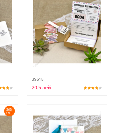
39618
20.5 лей
36%
OFF