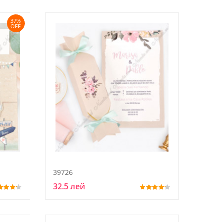
37%
OFF
39726
32.5 лей