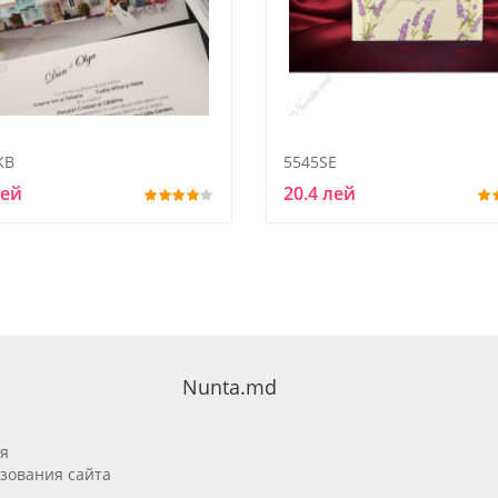
KB
5545SE
лей
20.4 лей
Nunta.md
я
зования сайта