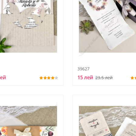
39627
лей
15 лей
23.5 лей