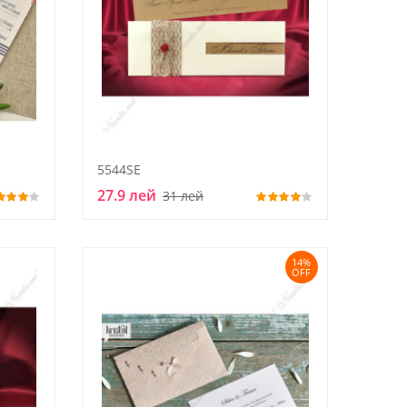
5544SE
27.9 лей
31 лей
14%
OFF