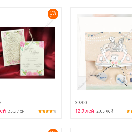
14%
OFF
E
39700
лей
12.9 лей
35.9 лей
20.5 лей