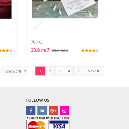
70342
33.9 лей
39.5 лей
1
2
3
4
5
Next
FOLLOW US