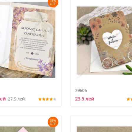
15%
OFF
39606
лей
23.5 лей
27.5 лей
36%
OFF