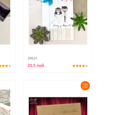
39631
20.5 лей
10%
OFF