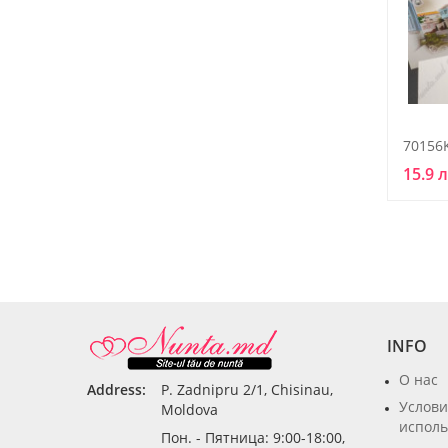
70156
15.9 
INFO
О нас
Address:
P. Zadnipru 2/1, Chisinau,
Услови
Moldova
исполь
Пон. - Пятница: 9:00-18:00,