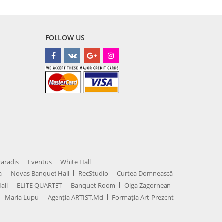
FOLLOW US
Paradis
Eventus
White Hall
a
Novas Banquet Hall
RecStudio
Curtea Domnească
all
ELITE QUARTET
Banquet Room
Olga Zagornean
Maria Lupu
Agenţia ARTIST.md
Formația Art-Prezent