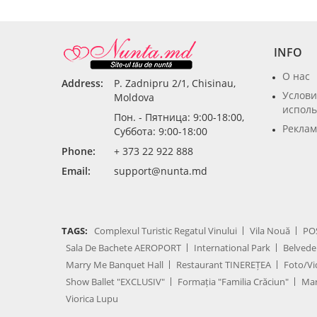
INFO
О нас
Address:
P. Zadnipru 2/1, Chisinau,
Услови
Moldova
исполь
Пон. - Пятница: 9:00-18:00,
Реклам
Суббота: 9:00-18:00
Phone:
+ 373 22 922 888
Email:
support@nunta.md
TAGS:
Complexul Turistic Regatul Vinului
Vila Nouă
PO
Sala De Bachete AEROPORT
International Park
Belvede
Marry Me Banquet Hall
Restaurant TINEREȚEA
Foto/Vi
Show Ballet "EXCLUSIV"
Formația "Familia Crăciun"
Mar
Viorica Lupu