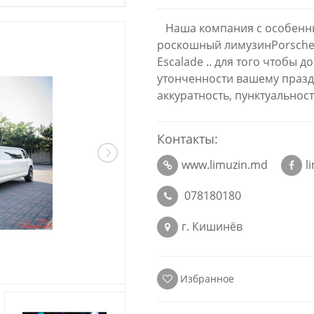
Наша компания с особенны
роскошный лимузинPorsche 
Escalade .. для того чтобы д
утонченности вашему празд
аккуратность, пунктуальнос
Контакты:
www.limuzin.md
l
078180180
г. Кишинёв
Избранное