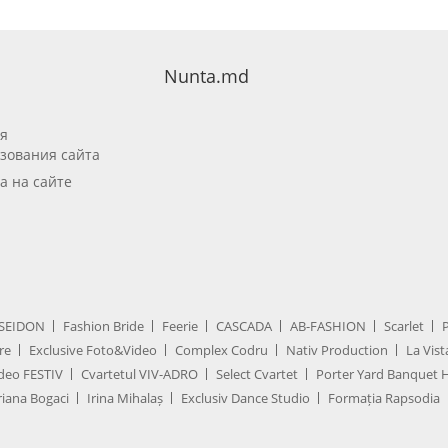
Nunta.md
я
зования сайта
а на сайте
SEIDON
Fashion Bride
Feerie
CASCADA
AB-FASHION
Scarlet
re
Exclusive Foto&Video
Complex Codru
Nativ Production
La Vist
deo FESTIV
Cvartetul VIV-ADRO
Select Cvartet
Porter Yard Banquet H
iana Bogaci
Irina Mihalaș
Exclusiv Dance Studio
Formația Rapsodia