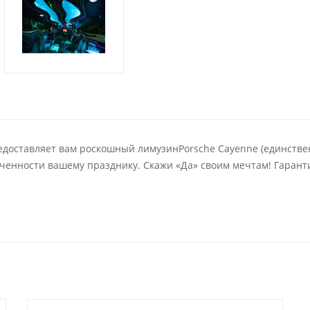
ставляет вам роскошный лимузинPorsche Cayenne (единственный
онченности вашему празднику. Скажи «Да» своим мечтам! Гарант