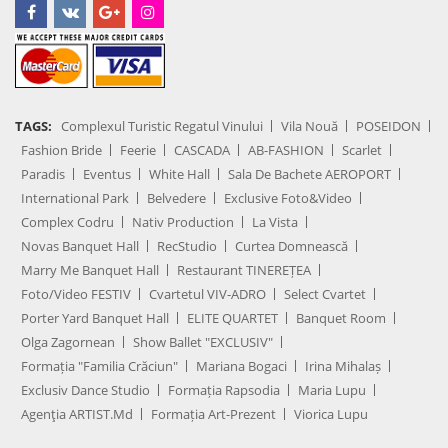
TAGS:
Complexul Turistic Regatul Vinului
Vila Nouă
POSEIDON
Fashion Bride
Feerie
CASCADA
AB-FASHION
Scarlet
Paradis
Eventus
White Hall
Sala De Bachete AEROPORT
International Park
Belvedere
Exclusive Foto&Video
Complex Codru
Nativ Production
La Vista
Novas Banquet Hall
RecStudio
Curtea Domnească
Marry Me Banquet Hall
Restaurant TINEREȚEA
Foto/Video FESTIV
Cvartetul VIV-ADRO
Select Cvartet
Porter Yard Banquet Hall
ELITE QUARTET
Banquet Room
Olga Zagornean
Show Ballet "EXCLUSIV"
Formația "Familia Crăciun"
Mariana Bogaci
Irina Mihalaș
Exclusiv Dance Studio
Formația Rapsodia
Maria Lupu
Agenţia ARTIST.md
Formația Art-Prezent
Viorica Lupu