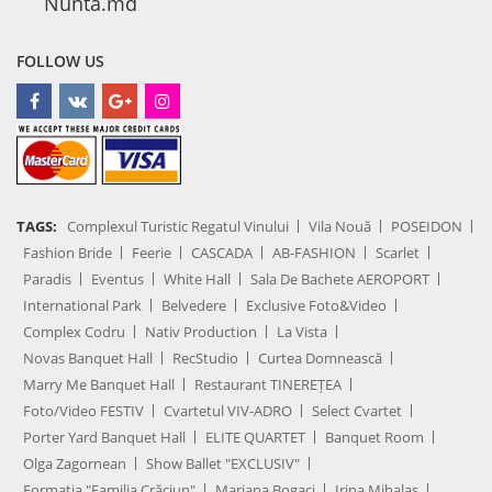
Nunta.md
FOLLOW US
TAGS:
Complexul Turistic Regatul Vinului
Vila Nouă
POSEIDON
Fashion Bride
Feerie
CASCADA
AB-FASHION
Scarlet
Paradis
Eventus
White Hall
Sala De Bachete AEROPORT
International Park
Belvedere
Exclusive Foto&Video
Complex Codru
Nativ Production
La Vista
Novas Banquet Hall
RecStudio
Curtea Domnească
Marry Me Banquet Hall
Restaurant TINEREȚEA
Foto/Video FESTIV
Cvartetul VIV-ADRO
Select Cvartet
Porter Yard Banquet Hall
ELITE QUARTET
Banquet Room
Olga Zagornean
Show Ballet "EXCLUSIV"
Formația "Familia Crăciun"
Mariana Bogaci
Irina Mihalaș