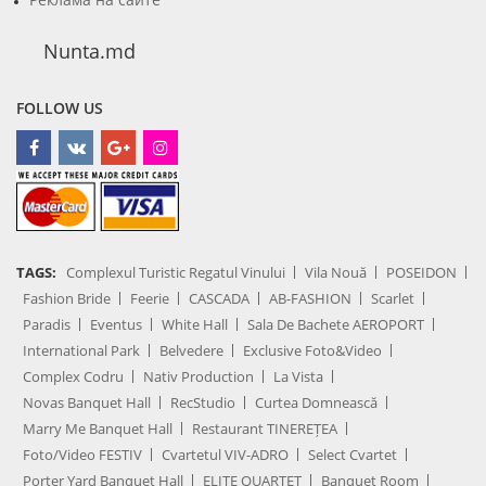
Nunta.md
FOLLOW US
TAGS:
Complexul Turistic Regatul Vinului
Vila Nouă
POSEIDON
Fashion Bride
Feerie
CASCADA
AB-FASHION
Scarlet
Paradis
Eventus
White Hall
Sala De Bachete AEROPORT
International Park
Belvedere
Exclusive Foto&Video
Complex Codru
Nativ Production
La Vista
Novas Banquet Hall
RecStudio
Curtea Domnească
Marry Me Banquet Hall
Restaurant TINEREȚEA
Foto/Video FESTIV
Cvartetul VIV-ADRO
Select Cvartet
Porter Yard Banquet Hall
ELITE QUARTET
Banquet Room