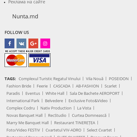
Реклама на сайте
Nunta.md
FOLLOW US
TAGS:
Complexul Turistic Regatul Vinului
Vila Nouă
POSEIDON
Fashion Bride
Feerie
CASCADA
AB-FASHION
Scarlet
Paradis
Eventus
White Hall
Sala De Bachete AEROPORT
International Park
Belvedere
Exclusive Foto&Video
Complex Codru
Nativ Production
La Vista
Novas Banquet Hall
RecStudio
Curtea Domnească
Marry Me Banquet Hall
Restaurant TINEREȚEA
Foto/Video FESTIV
Cvartetul VIV-ADRO
Select Cvartet