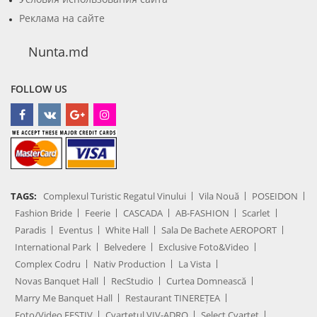
Реклама на сайте
Nunta.md
FOLLOW US
TAGS:
Complexul Turistic Regatul Vinului
Vila Nouă
POSEIDON
Fashion Bride
Feerie
CASCADA
AB-FASHION
Scarlet
Paradis
Eventus
White Hall
Sala De Bachete AEROPORT
International Park
Belvedere
Exclusive Foto&Video
Complex Codru
Nativ Production
La Vista
Novas Banquet Hall
RecStudio
Curtea Domnească
Marry Me Banquet Hall
Restaurant TINEREȚEA
Foto/Video FESTIV
Cvartetul VIV-ADRO
Select Cvartet