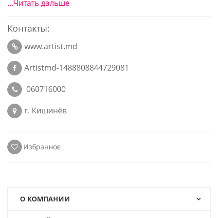
...Читать дальше
Контакты:
www.artist.md
Artistmd-1488808844729081
060716000
г. Кишинёв
Избранное
О КОМПАНИИ