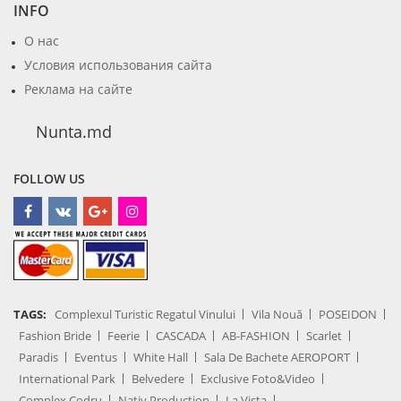
INFO
О нас
Условия использования сайта
Реклама на сайте
Nunta.md
FOLLOW US
TAGS:
Complexul Turistic Regatul Vinului
Vila Nouă
POSEIDON
Fashion Bride
Feerie
CASCADA
AB-FASHION
Scarlet
Paradis
Eventus
White Hall
Sala De Bachete AEROPORT
International Park
Belvedere
Exclusive Foto&Video
Complex Codru
Nativ Production
La Vista