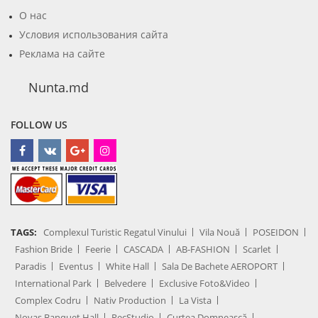
О нас
Условия использования сайта
Реклама на сайте
Nunta.md
FOLLOW US
TAGS:
Complexul Turistic Regatul Vinului
Vila Nouă
POSEIDON
Fashion Bride
Feerie
CASCADA
AB-FASHION
Scarlet
Paradis
Eventus
White Hall
Sala De Bachete AEROPORT
International Park
Belvedere
Exclusive Foto&Video
Complex Codru
Nativ Production
La Vista
Novas Banquet Hall
RecStudio
Curtea Domnească