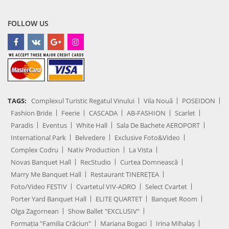
FOLLOW US
TAGS:
Complexul Turistic Regatul Vinului
Vila Nouă
POSEIDON
Fashion Bride
Feerie
CASCADA
AB-FASHION
Scarlet
Paradis
Eventus
White Hall
Sala De Bachete AEROPORT
International Park
Belvedere
Exclusive Foto&Video
Complex Codru
Nativ Production
La Vista
Novas Banquet Hall
RecStudio
Curtea Domnească
Marry Me Banquet Hall
Restaurant TINEREȚEA
Foto/Video FESTIV
Cvartetul VIV-ADRO
Select Cvartet
Porter Yard Banquet Hall
ELITE QUARTET
Banquet Room
Olga Zagornean
Show Ballet "EXCLUSIV"
Formația "Familia Crăciun"
Mariana Bogaci
Irina Mihalaș