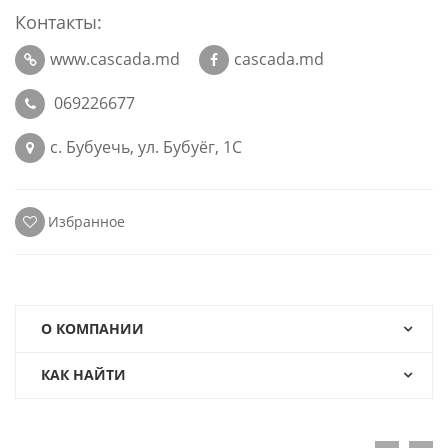
Контакты:
www.cascada.md
cascada.md
069226677
с. Бубуечь, ул. Бубуёг, 1C
Избранное
О КОМПАНИИ
КАК НАЙТИ