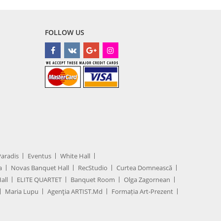
FOLLOW US
Paradis
Eventus
White Hall
a
Novas Banquet Hall
RecStudio
Curtea Domnească
all
ELITE QUARTET
Banquet Room
Olga Zagornean
Maria Lupu
Agenţia ARTIST.md
Formația Art-Prezent