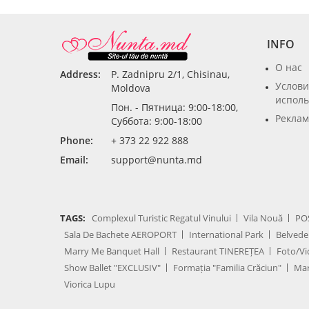
INFO
О нас
Address:
P. Zadnipru 2/1, Chisinau,
Услови
Moldova
исполь
Пон. - Пятница: 9:00-18:00,
Реклам
Суббота: 9:00-18:00
Phone:
+ 373 22 922 888
Email:
support@nunta.md
TAGS:
Complexul Turistic Regatul Vinului
Vila Nouă
PO
Sala De Bachete AEROPORT
International Park
Belvede
Marry Me Banquet Hall
Restaurant TINEREȚEA
Foto/Vi
Show Ballet "EXCLUSIV"
Formația "Familia Crăciun"
Mar
Viorica Lupu