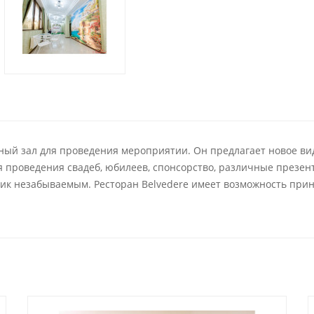
ый зал для проведения мероприятии. Он предлагает новое вид
я проведения свадеб, юбилеев, спонсорство, различные презен
к незабываемым. Ресторан Belvedere имеет возможность приним