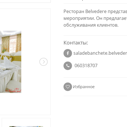
Ресторан Belvedere предста
мероприятии. Он предлагает
обслуживания клиентов.
Контакты:
saladebanchete.belvede
060318707
Избранное