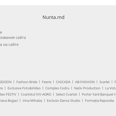
Nunta.md
я
зования сайта
а на сайте
SEIDON
Fashion Bride
Feerie
CASCADA
AB-FASHION
Scarlet
re
Exclusive Foto&Video
Complex Codru
Nativ Production
La Vist
deo FESTIV
Cvartetul VIV-ADRO
Select Cvartet
Porter Yard Banquet H
iana Bogaci
Irina Mihalaș
Exclusiv Dance Studio
Formația Rapsodia