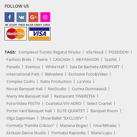
FOLLOW US
TAGS:
Complexul Turistic Regatul Vinului
Vila Nouă
POSEIDON
Fashion Bride
Feerie
CASCADA
AB-FASHION
Scarlet
Paradis
Eventus
White Hall
Sala De Bachete AEROPORT
International Park
Belvedere
Exclusive Foto&Video
Complex Codru
Nativ Production
La Vista
Novas Banquet Hall
RecStudio
Curtea Domnească
Marry Me Banquet Hall
Restaurant TINEREȚEA
Foto/Video FESTIV
Cvartetul VIV-ADRO
Select Cvartet
Porter Yard Banquet Hall
ELITE QUARTET
Banquet Room
Olga Zagornean
Show Ballet "EXCLUSIV"
Formația "Familia Crăciun"
Mariana Bogaci
Irina Mihalaș
Exclusiv Dance Studio
Formația Rapsodia
Maria Lupu