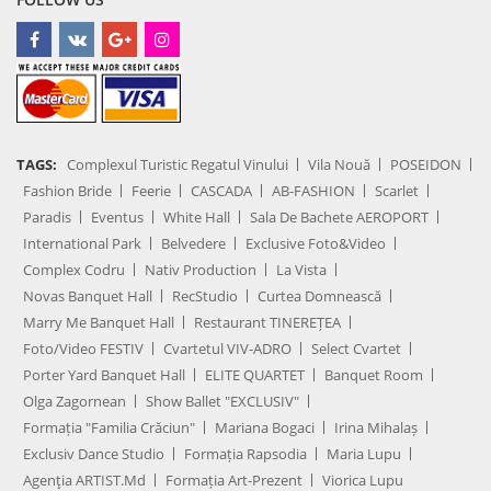
TAGS:
Complexul Turistic Regatul Vinului
Vila Nouă
POSEIDON
Fashion Bride
Feerie
CASCADA
AB-FASHION
Scarlet
Paradis
Eventus
White Hall
Sala De Bachete AEROPORT
International Park
Belvedere
Exclusive Foto&Video
Complex Codru
Nativ Production
La Vista
Novas Banquet Hall
RecStudio
Curtea Domnească
Marry Me Banquet Hall
Restaurant TINEREȚEA
Foto/Video FESTIV
Cvartetul VIV-ADRO
Select Cvartet
Porter Yard Banquet Hall
ELITE QUARTET
Banquet Room
Olga Zagornean
Show Ballet "EXCLUSIV"
Formația "Familia Crăciun"
Mariana Bogaci
Irina Mihalaș
Exclusiv Dance Studio
Formația Rapsodia
Maria Lupu
Agenţia ARTIST.md
Formația Art-Prezent
Viorica Lupu