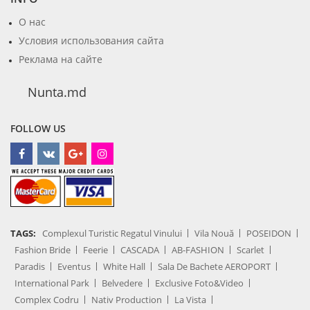
О нас
Условия использования сайта
Реклама на сайте
Nunta.md
FOLLOW US
TAGS:
Complexul Turistic Regatul Vinului
Vila Nouă
POSEIDON
Fashion Bride
Feerie
CASCADA
AB-FASHION
Scarlet
Paradis
Eventus
White Hall
Sala De Bachete AEROPORT
International Park
Belvedere
Exclusive Foto&Video
Complex Codru
Nativ Production
La Vista