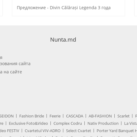
Предложение - Divin Călărași Legenda 3 года
Nunta.md
я
зования сайта
а на сайте
SEIDON
Fashion Bride
Feerie
CASCADA
AB-FASHION
Scarlet
re
Exclusive Foto&Video
Complex Codru
Nativ Production
La Vist
deo FESTIV
Cvartetul VIV-ADRO
Select Cvartet
Porter Yard Banquet H