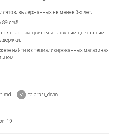
ллятов, выдержанных не менее 3-х лет.
 89 лей!
сто-янтарным цветом и сложным цветочным
выдержки.
жете найти в специализированных магазинах
альном
in.md
calarasi_divin
or, 10