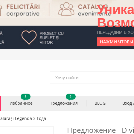
Уник
Возм
ПЕРЕДАДИМ В Х
НАЖМИ ЧТОБЫ 
?
?
Избранное
Предложения
BLOG
Вход 
ălărași Legenda 3 Года
Предложение - Divi