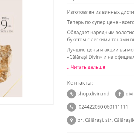
Изготовлен из винных дисти
Теперь по супер цене - всего
Обладает нарядным золоти
букетом с легкими тонами 
Лучшие цены и акции вы мо
«Călărași Divin» и на офици
...Читать дальше
Контакты:
shop.divin.md
div
024422050 060111111
or. Călărași, str. Călărașil