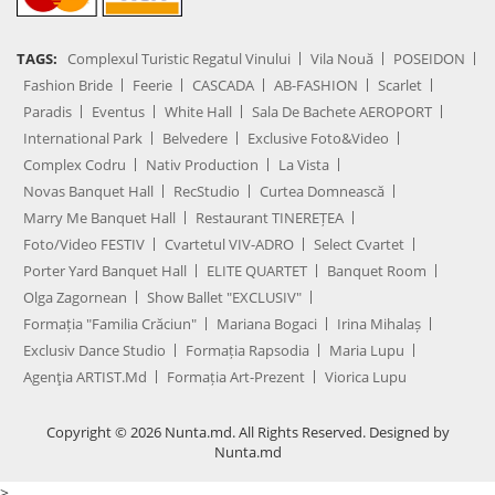
TAGS:
Complexul Turistic Regatul Vinului
Vila Nouă
POSEIDON
Fashion Bride
Feerie
CASCADA
AB-FASHION
Scarlet
Paradis
Eventus
White Hall
Sala De Bachete AEROPORT
International Park
Belvedere
Exclusive Foto&Video
Complex Codru
Nativ Production
La Vista
Novas Banquet Hall
RecStudio
Curtea Domnească
Marry Me Banquet Hall
Restaurant TINEREȚEA
Foto/Video FESTIV
Cvartetul VIV-ADRO
Select Cvartet
Porter Yard Banquet Hall
ELITE QUARTET
Banquet Room
Olga Zagornean
Show Ballet "EXCLUSIV"
Formația "Familia Crăciun"
Mariana Bogaci
Irina Mihalaș
Exclusiv Dance Studio
Formația Rapsodia
Maria Lupu
Agenţia ARTIST.md
Formația Art-Prezent
Viorica Lupu
Copyright © 2026 Nunta.md. All Rights Reserved. Designed by
Nunta.md
>