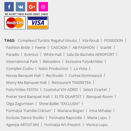
TAGS:
Complexul Turistic Regatul Vinului
Vila Nouă
POSEIDON
Fashion Bride
Feerie
CASCADA
AB-FASHION
Scarlet
Paradis
Eventus
White Hall
Sala De Bachete AEROPORT
International Park
Belvedere
Exclusive Foto&Video
Complex Codru
Nativ Production
La Vista
Novas Banquet Hall
RecStudio
Curtea Domnească
Marry Me Banquet Hall
Restaurant TINEREȚEA
Foto/Video FESTIV
Cvartetul VIV-ADRO
Select Cvartet
Porter Yard Banquet Hall
ELITE QUARTET
Banquet Room
Olga Zagornean
Show Ballet "EXCLUSIV"
Formația "Familia Crăciun"
Mariana Bogaci
Irina Mihalaș
Exclusiv Dance Studio
Formația Rapsodia
Maria Lupu
Agenţia ARTIST.md
Formația Art-Prezent
Viorica Lupu