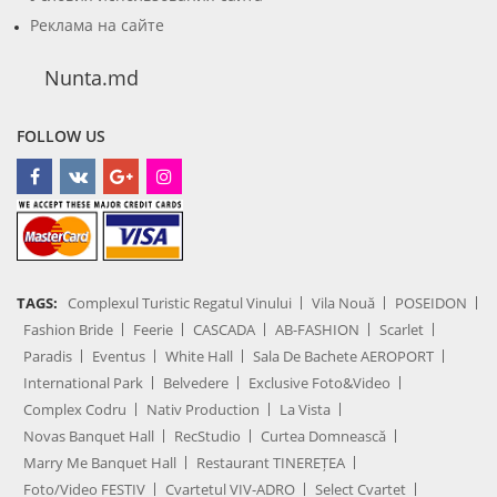
Реклама на сайте
Nunta.md
FOLLOW US
TAGS:
Complexul Turistic Regatul Vinului
Vila Nouă
POSEIDON
Fashion Bride
Feerie
CASCADA
AB-FASHION
Scarlet
Paradis
Eventus
White Hall
Sala De Bachete AEROPORT
International Park
Belvedere
Exclusive Foto&Video
Complex Codru
Nativ Production
La Vista
Novas Banquet Hall
RecStudio
Curtea Domnească
Marry Me Banquet Hall
Restaurant TINEREȚEA
Foto/Video FESTIV
Cvartetul VIV-ADRO
Select Cvartet