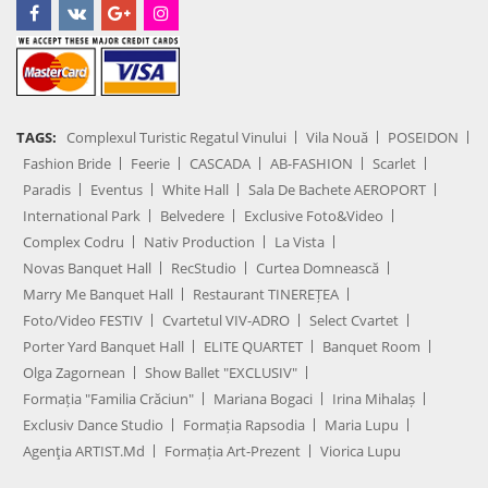
TAGS:
Complexul Turistic Regatul Vinului
Vila Nouă
POSEIDON
Fashion Bride
Feerie
CASCADA
AB-FASHION
Scarlet
Paradis
Eventus
White Hall
Sala De Bachete AEROPORT
International Park
Belvedere
Exclusive Foto&Video
Complex Codru
Nativ Production
La Vista
Novas Banquet Hall
RecStudio
Curtea Domnească
Marry Me Banquet Hall
Restaurant TINEREȚEA
Foto/Video FESTIV
Cvartetul VIV-ADRO
Select Cvartet
Porter Yard Banquet Hall
ELITE QUARTET
Banquet Room
Olga Zagornean
Show Ballet "EXCLUSIV"
Formația "Familia Crăciun"
Mariana Bogaci
Irina Mihalaș
Exclusiv Dance Studio
Formația Rapsodia
Maria Lupu
Agenţia ARTIST.md
Formația Art-Prezent
Viorica Lupu