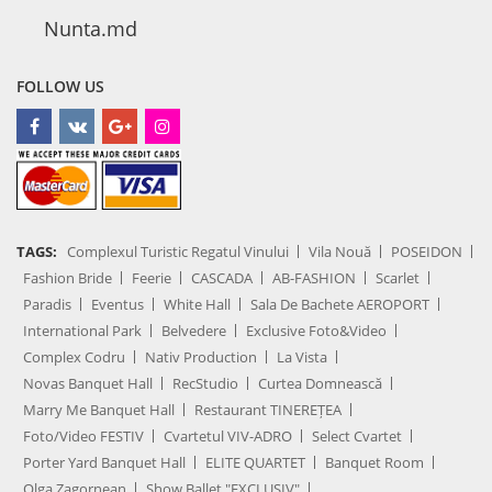
Nunta.md
FOLLOW US
TAGS:
Complexul Turistic Regatul Vinului
Vila Nouă
POSEIDON
Fashion Bride
Feerie
CASCADA
AB-FASHION
Scarlet
Paradis
Eventus
White Hall
Sala De Bachete AEROPORT
International Park
Belvedere
Exclusive Foto&Video
Complex Codru
Nativ Production
La Vista
Novas Banquet Hall
RecStudio
Curtea Domnească
Marry Me Banquet Hall
Restaurant TINEREȚEA
Foto/Video FESTIV
Cvartetul VIV-ADRO
Select Cvartet
Porter Yard Banquet Hall
ELITE QUARTET
Banquet Room
Olga Zagornean
Show Ballet "EXCLUSIV"