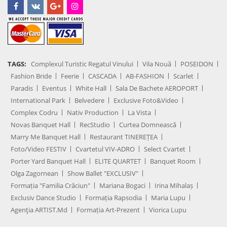
TAGS:
Complexul Turistic Regatul Vinului
Vila Nouă
POSEIDON
Fashion Bride
Feerie
CASCADA
AB-FASHION
Scarlet
Paradis
Eventus
White Hall
Sala De Bachete AEROPORT
International Park
Belvedere
Exclusive Foto&Video
Complex Codru
Nativ Production
La Vista
Novas Banquet Hall
RecStudio
Curtea Domnească
Marry Me Banquet Hall
Restaurant TINEREȚEA
Foto/Video FESTIV
Cvartetul VIV-ADRO
Select Cvartet
Porter Yard Banquet Hall
ELITE QUARTET
Banquet Room
Olga Zagornean
Show Ballet "EXCLUSIV"
Formația "Familia Crăciun"
Mariana Bogaci
Irina Mihalaș
Exclusiv Dance Studio
Formația Rapsodia
Maria Lupu
Agenţia ARTIST.md
Formația Art-Prezent
Viorica Lupu