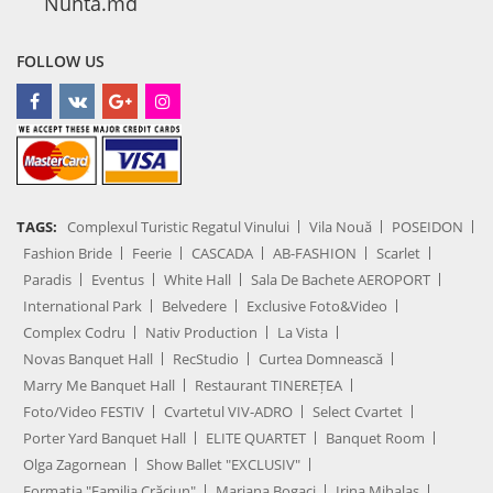
Nunta.md
FOLLOW US
TAGS:
Complexul Turistic Regatul Vinului
Vila Nouă
POSEIDON
Fashion Bride
Feerie
CASCADA
AB-FASHION
Scarlet
Paradis
Eventus
White Hall
Sala De Bachete AEROPORT
International Park
Belvedere
Exclusive Foto&Video
Complex Codru
Nativ Production
La Vista
Novas Banquet Hall
RecStudio
Curtea Domnească
Marry Me Banquet Hall
Restaurant TINEREȚEA
Foto/Video FESTIV
Cvartetul VIV-ADRO
Select Cvartet
Porter Yard Banquet Hall
ELITE QUARTET
Banquet Room
Olga Zagornean
Show Ballet "EXCLUSIV"
Formația "Familia Crăciun"
Mariana Bogaci
Irina Mihalaș