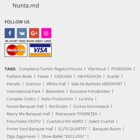
Nunta.md
FOLLOW US
TAGS:
Complexul Turistic Regatul Vinului
Vila Nouă
POSEIDON
Fashion Bride
Feerie
CASCADA
AB-FASHION
Scarlet
Paradis
Eventus
White Hall
Sala De Bachete AEROPORT
International Park
Belvedere
Exclusive Foto&Video
Complex Codru
Nativ Production
La Vista
Novas Banquet Hall
RecStudio
Curtea Domnească
Marry Me Banquet Hall
Restaurant TINEREȚEA
Foto/Video FESTIV
Cvartetul VIV-ADRO
Select Cvartet
Porter Yard Banquet Hall
ELITE QUARTET
Banquet Room
Olga Zagornean
Show Ballet "EXCLUSIV"