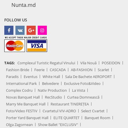
Nunta.md
FOLLOW US
TAGS:
Complexul Turistic Regatul Vinului
Vila Nouă
POSEIDON
Fashion Bride
Feerie
CASCADA
AB-FASHION
Scarlet
Paradis
Eventus
White Hall
Sala De Bachete AEROPORT
International Park
Belvedere
Exclusive Foto&Video
Complex Codru
Nativ Production
La Vista
Novas Banquet Hall
RecStudio
Curtea Domnească
Marry Me Banquet Hall
Restaurant TINEREȚEA
Foto/Video FESTIV
Cvartetul VIV-ADRO
Select Cvartet
Porter Yard Banquet Hall
ELITE QUARTET
Banquet Room
Olga Zagornean
Show Ballet "EXCLUSIV"