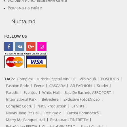
Условия использования сайта
Реклама на сайте
Nunta.md
FOLLOW US
TAGS:
Complexul Turistic Regatul Vinului
Vila Nouă
POSEIDON
Fashion Bride
Feerie
CASCADA
AB-FASHION
Scarlet
Paradis
Eventus
White Hall
Sala De Bachete AEROPORT
International Park
Belvedere
Exclusive Foto&Video
Complex Codru
Nativ Production
La Vista
Novas Banquet Hall
RecStudio
Curtea Domnească
Marry Me Banquet Hall
Restaurant TINEREȚEA
Foto/Video FESTIV
Cvartetul VIV-ADRO
Select Cvartet