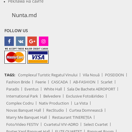
Реклама на сайте
Nunta.md
FOLLOW US
TAGS:
Complexul Turistic Regatul Vinului
Vila Nouă
POSEIDON
Fashion Bride
Feerie
CASCADA
AB-FASHION
Scarlet
Paradis
Eventus
White Hall
Sala De Bachete AEROPORT
International Park
Belvedere
Exclusive Foto&Video
Complex Codru
Nativ Production
La Vista
Novas Banquet Hall
RecStudio
Curtea Domnească
Marry Me Banquet Hall
Restaurant TINEREȚEA
Foto/Video FESTIV
Cvartetul VIV-ADRO
Select Cvartet
Porter Yard Banquet Hall
ELITE QUARTET
Banquet Room