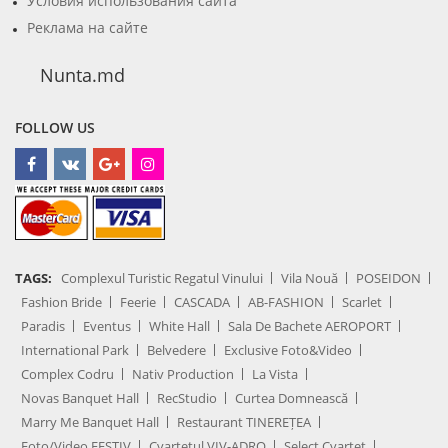
Условия использования сайта
Реклама на сайте
Nunta.md
FOLLOW US
TAGS:
Complexul Turistic Regatul Vinului
Vila Nouă
POSEIDON
Fashion Bride
Feerie
CASCADA
AB-FASHION
Scarlet
Paradis
Eventus
White Hall
Sala De Bachete AEROPORT
International Park
Belvedere
Exclusive Foto&Video
Complex Codru
Nativ Production
La Vista
Novas Banquet Hall
RecStudio
Curtea Domnească
Marry Me Banquet Hall
Restaurant TINEREȚEA
Foto/Video FESTIV
Cvartetul VIV-ADRO
Select Cvartet