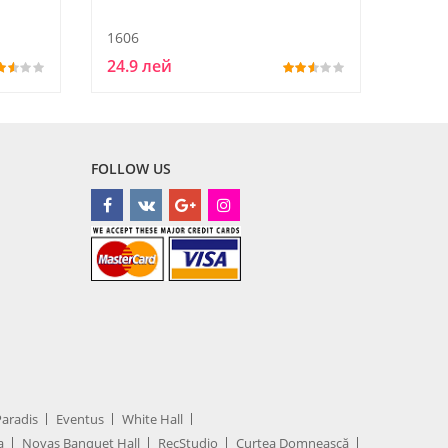
1606
3606
24.9 лей
24.9 
FOLLOW US
Paradis
Eventus
White Hall
a
Novas Banquet Hall
RecStudio
Curtea Domnească