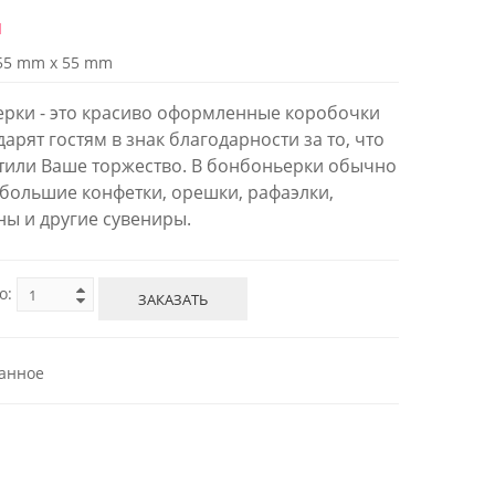
й
55 mm x 55 mm
рки - это красиво оформленные коробочки
арят гостям в знак благодарности за то, что
тили Ваше торжество. В бонбоньерки обычно
ебольшие конфетки, орешки, рафаэлки,
ы и другие сувениры.
о:
ЗАКАЗАТЬ
анное