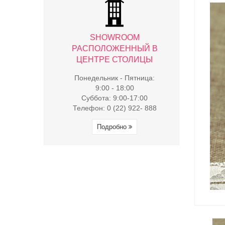
WROOM
SHOWROOM
SHO
ЖЕННЫЙ В
РАСПОЛОЖЕННЫЙ В
РАСПОЛ
 СТОЛИЦЫ
ЦЕНТРЕ СТОЛИЦЫ
ЦЕНТРЕ
к - Пятница:
Понедельник - Пятница:
Понедельни
- 18:00
9:00 - 18:00
9:00 
9:00-17:00
Суббота: 9:00-17:00
Суббота:
(22) 922- 888
Телефон: 0 (22) 922- 888
Телефон: 0 
обно
Подробно
Под