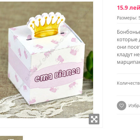
15.9 ле
Размеры: 
WROOM
SHOWROOM
ОЖЕННЫЙ В
РАСПОЛОЖЕННЫЙ В
Бонбонье
 СТОЛИЦЫ
ЦЕНТРЕ СТОЛИЦЫ
которые д
они посе
к - Пятница:
Понедельник - Пятница:
кладут н
- 18:00
9:00 - 18:00
 9:00-17:00
Суббота: 9:00-17:00
марципан
(22) 922- 888
Телефон: 0 (22) 922- 888
робно
Подробно
Количеств
Избр