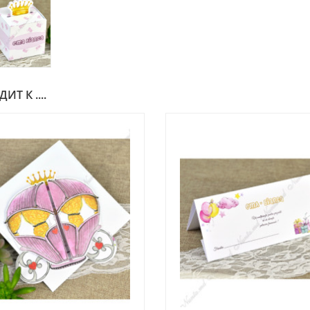
Т К ....