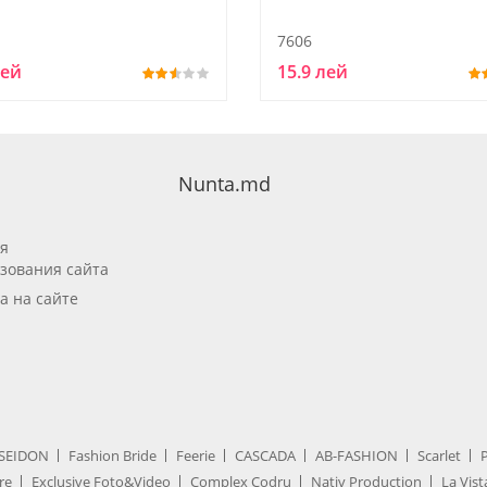
7606
лей
15.9 лей
Nunta.md
я
зования сайта
а на сайте
SEIDON
Fashion Bride
Feerie
CASCADA
AB-FASHION
Scarlet
re
Exclusive Foto&Video
Complex Codru
Nativ Production
La Vist