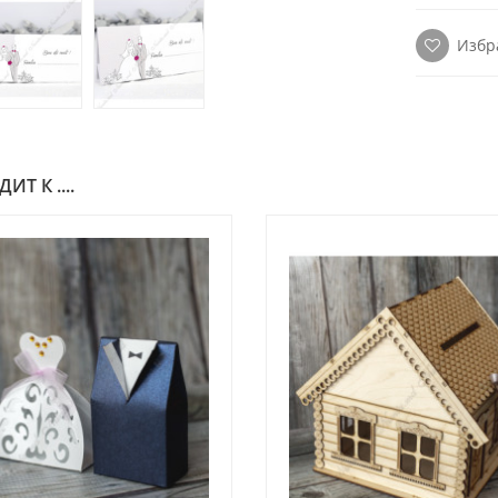
Избр
Т К ....