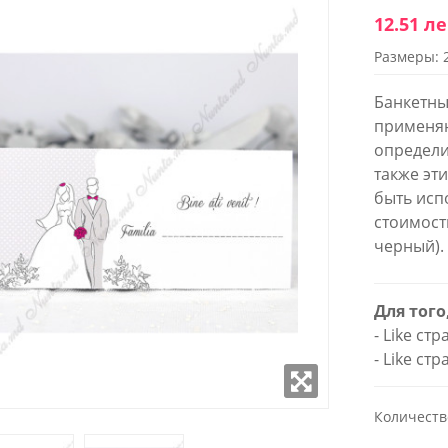
12.51 л
Размеры: 
WROOM
SHOWROOM
ОЖЕННЫЙ В
РАСПОЛОЖЕННЫЙ В
Банкетны
 СТОЛИЦЫ
ЦЕНТРЕ СТОЛИЦЫ
применяю
определи
к - Пятница:
Понедельник - Пятница:
также эт
- 18:00
9:00 - 18:00
 9:00-17:00
Суббота: 9:00-17:00
быть исп
(22) 922- 888
Телефон: 0 (22) 922- 888
стоимост
черный).
робно
Подробно
Для того
- Like ст
- Like ст
Количеств