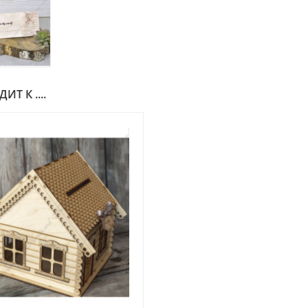
Т К ....