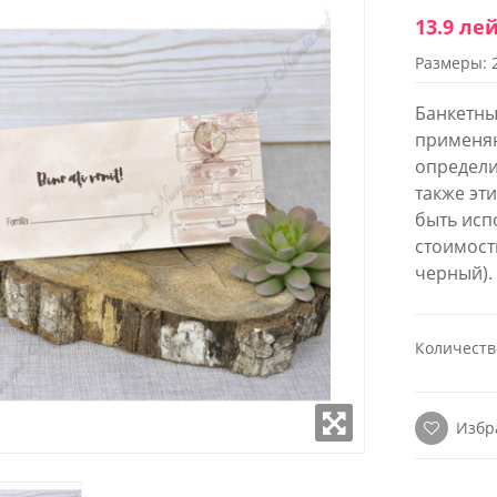
13.9 ле
Размеры: 
WROOM
SHOWROOM
ОЖЕННЫЙ В
РАСПОЛОЖЕННЫЙ В
Банкетны
 СТОЛИЦЫ
ЦЕНТРЕ СТОЛИЦЫ
применяю
определи
к - Пятница:
Понедельник - Пятница:
также эт
- 18:00
9:00 - 18:00
 9:00-17:00
Суббота: 9:00-17:00
быть исп
(22) 922- 888
Телефон: 0 (22) 922- 888
стоимост
черный).
робно
Подробно
Количеств
Избр