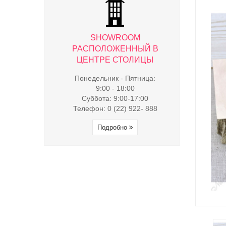
WROOM
SHOWROOM
SHO
ЖЕННЫЙ В
РАСПОЛОЖЕННЫЙ В
РАСПОЛ
 СТОЛИЦЫ
ЦЕНТРЕ СТОЛИЦЫ
ЦЕНТРЕ
к - Пятница:
Понедельник - Пятница:
Понедельни
- 18:00
9:00 - 18:00
9:00 
9:00-17:00
Суббота: 9:00-17:00
Суббота:
(22) 922- 888
Телефон: 0 (22) 922- 888
Телефон: 0 
обно
Подробно
Под