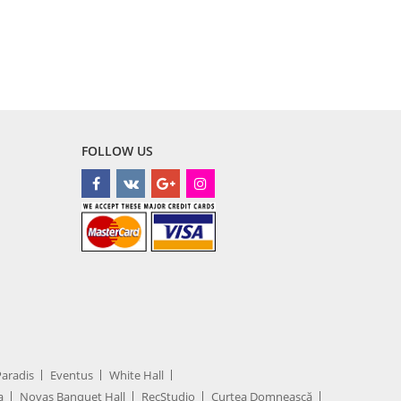
FOLLOW US
Paradis
Eventus
White Hall
a
Novas Banquet Hall
RecStudio
Curtea Domnească