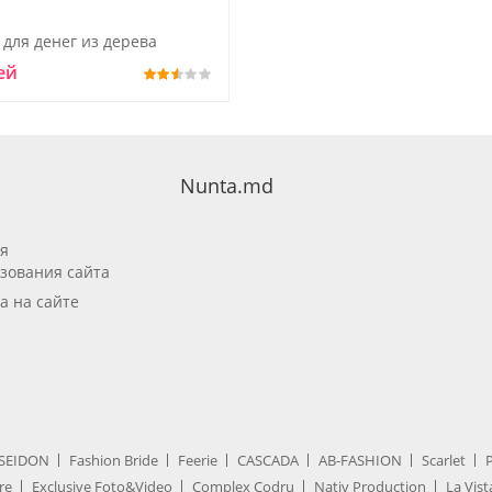
 для денег из дерева
ей
Nunta.md
я
зования сайта
а на сайте
SEIDON
Fashion Bride
Feerie
CASCADA
AB-FASHION
Scarlet
re
Exclusive Foto&Video
Complex Codru
Nativ Production
La Vist