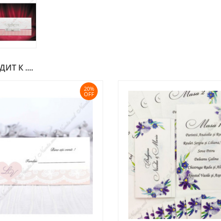
Т К ....
20%
OFF