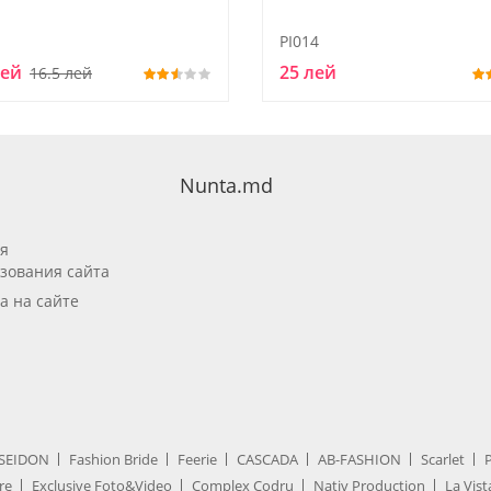
PI014
лей
25 лей
16.5 лей
Nunta.md
я
зования сайта
а на сайте
SEIDON
Fashion Bride
Feerie
CASCADA
AB-FASHION
Scarlet
re
Exclusive Foto&Video
Complex Codru
Nativ Production
La Vist