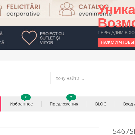
Уник
Возм
ПЕРЕДАДИМ В Х
НАЖМИ ЧТОБЫ 
?
?
Избранное
Предложения
BLOG
Вход 
5467S