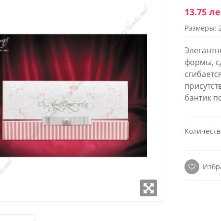
13.75 л
Размеры: 
WROOM
SHOWROOM
ОЖЕННЫЙ В
РАСПОЛОЖЕННЫЙ В
Элегантн
 СТОЛИЦЫ
ЦЕНТРЕ СТОЛИЦЫ
формы, с
сгибаетс
к - Пятница:
Понедельник - Пятница:
присутст
- 18:00
9:00 - 18:00
 9:00-17:00
Суббота: 9:00-17:00
бантик п
(22) 922- 888
Телефон: 0 (22) 922- 888
робно
Подробно
Количеств
Избр