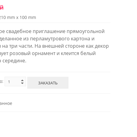
ей
210 mm x 100 mm
ое свадебное приглашение прямоугольной
деланное из перламутрового картона и
я на три части. На внешней стороне как декор
вует розовый орнамент и клеится белый
о середине.
о:
ЗАКАЗАТЬ
анное