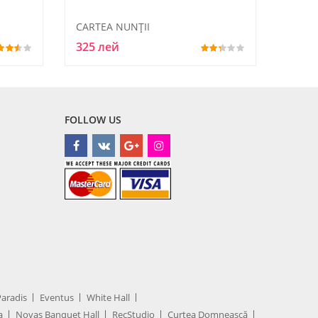
CARTEA NUNŢII
325 лей
FOLLOW US
Paradis
Eventus
White Hall
a
Novas Banquet Hall
RecStudio
Curtea Domnească