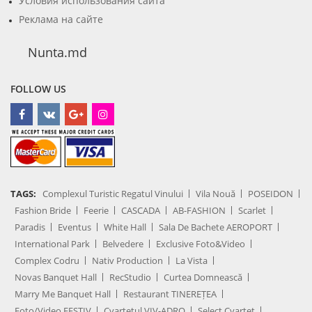
Условия использования сайта
Реклама на сайте
Nunta.md
FOLLOW US
TAGS:
Complexul Turistic Regatul Vinului
Vila Nouă
POSEIDON
Fashion Bride
Feerie
CASCADA
AB-FASHION
Scarlet
Paradis
Eventus
White Hall
Sala De Bachete AEROPORT
International Park
Belvedere
Exclusive Foto&Video
Complex Codru
Nativ Production
La Vista
Novas Banquet Hall
RecStudio
Curtea Domnească
Marry Me Banquet Hall
Restaurant TINEREȚEA
Foto/Video FESTIV
Cvartetul VIV-ADRO
Select Cvartet