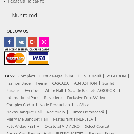
Реклама на сайте
Nunta.md
FOLLOW US
TAGS:
Complexul Turistic Regatul Vinului
Vila Nouă
POSEIDON
Fashion Bride
Feerie
CASCADA
AB-FASHION
Scarlet
Paradis
Eventus
White Hall
Sala De Bachete AEROPORT
International Park
Belvedere
Exclusive Foto&Video
Complex Codru
Nativ Production
La Vista
Novas Banquet Hall
RecStudio
Curtea Domnească
Marry Me Banquet Hall
Restaurant TINEREȚEA
Foto/Video FESTIV
Cvartetul VIV-ADRO
Select Cvartet
Porter Yard Banquet Hall
ELITE QUARTET
Banquet Room