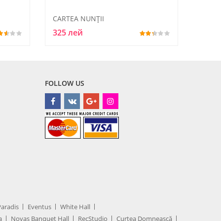
CARTEA NUNŢII
325 лей
FOLLOW US
Paradis
Eventus
White Hall
a
Novas Banquet Hall
RecStudio
Curtea Domnească