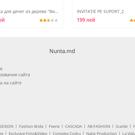
коробка для денег из дерева "Виноградная лоза"
INVITAȚIE PE SUPORT_2
ей
199 лей
Nunta.md
я
зования сайта
а на сайте
SEIDON
Fashion Bride
Feerie
CASCADA
AB-FASHION
Scarlet
re
Exclusive Foto&Video
Complex Codru
Nativ Production
La Vist