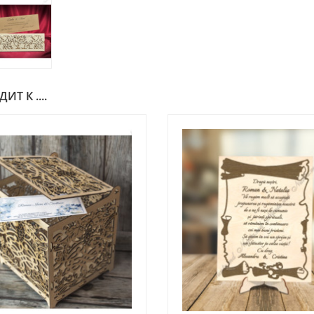
Т К ....