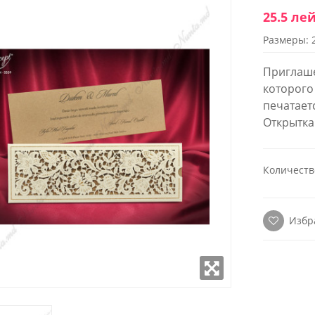
25.5 ле
Размеры: 
WROOM
SHOWROOM
ОЖЕННЫЙ В
РАСПОЛОЖЕННЫЙ В
Приглаше
 СТОЛИЦЫ
ЦЕНТРЕ СТОЛИЦЫ
которого
печатает
к - Пятница:
Понедельник - Пятница:
Открытка
- 18:00
9:00 - 18:00
 9:00-17:00
Суббота: 9:00-17:00
(22) 922- 888
Телефон: 0 (22) 922- 888
Количеств
робно
Подробно
Избр