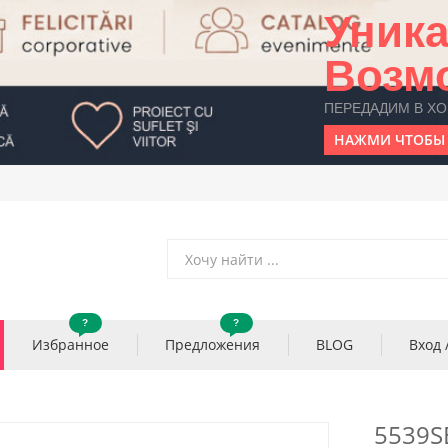
Уник
Возм
ПЕРЕДАДИМ В Х
НАЖМИ ЧТОБЫ 
?
?
Избранное
Предложения
BLOG
Вход 
5539S