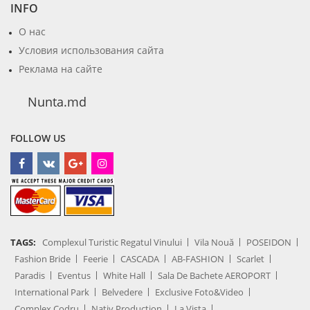
INFO
О нас
Условия использования сайта
Реклама на сайте
Nunta.md
FOLLOW US
TAGS:
Complexul Turistic Regatul Vinului
Vila Nouă
POSEIDON
Fashion Bride
Feerie
CASCADA
AB-FASHION
Scarlet
Paradis
Eventus
White Hall
Sala De Bachete AEROPORT
International Park
Belvedere
Exclusive Foto&Video
Complex Codru
Nativ Production
La Vista