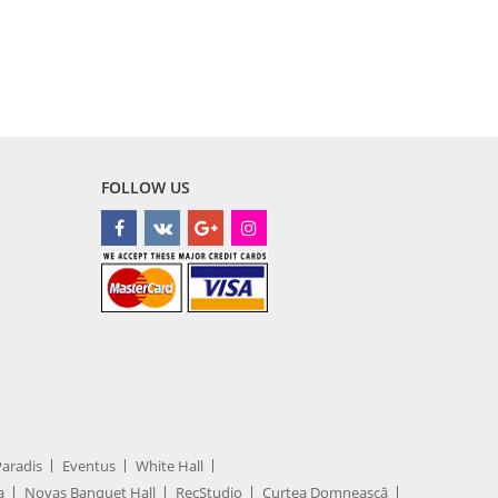
FOLLOW US
Paradis
Eventus
White Hall
a
Novas Banquet Hall
RecStudio
Curtea Domnească