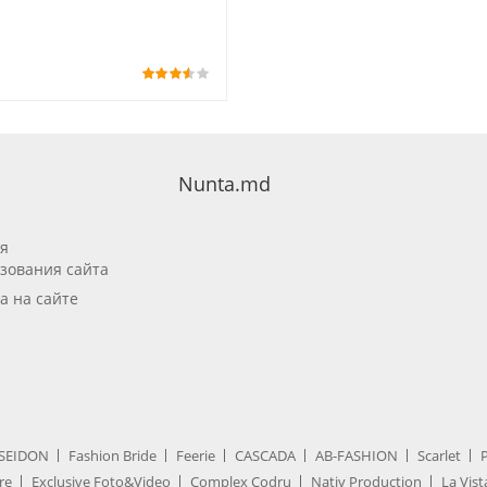
Nunta.md
я
зования сайта
а на сайте
SEIDON
Fashion Bride
Feerie
CASCADA
AB-FASHION
Scarlet
re
Exclusive Foto&Video
Complex Codru
Nativ Production
La Vist