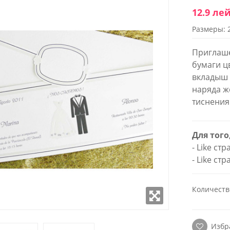
12.9 ле
Размеры: 
WROOM
SHOWROOM
ОЖЕННЫЙ В
РАСПОЛОЖЕННЫЙ В
Приглаше
 СТОЛИЦЫ
ЦЕНТРЕ СТОЛИЦЫ
бумаги ц
вкладыш 
к - Пятница:
Понедельник - Пятница:
наряда ж
- 18:00
9:00 - 18:00
 9:00-17:00
Суббота: 9:00-17:00
тиснения
(22) 922- 888
Телефон: 0 (22) 922- 888
робно
Подробно
Для того
- Like ст
- Like ст
Количеств
Избр