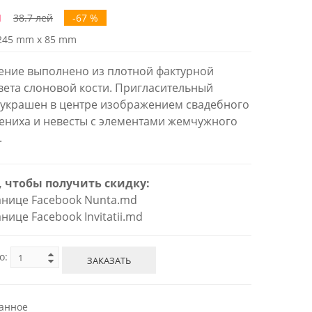
й
38.7 лей
-67 %
245 mm x 85 mm
ние выполнено из плотной фактурной
вета слоновой кости. Пригласительный
украшен в центре изображением свадебного
ениха и невесты с элементами жемчужного
.
, чтобы получить скидку:
ранице Facebook Nunta.md
ранице Facebook Invitatii.md
о:
ЗАКАЗАТЬ
анное