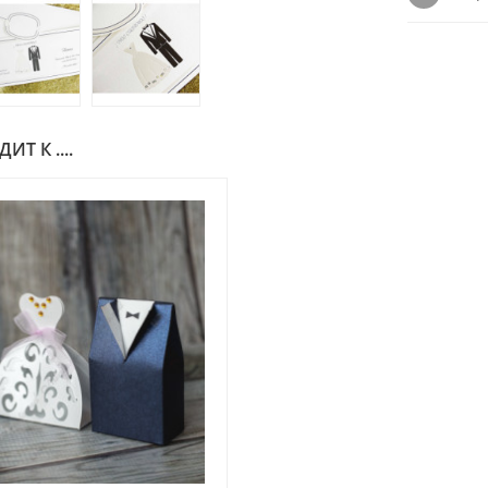
Т К ....