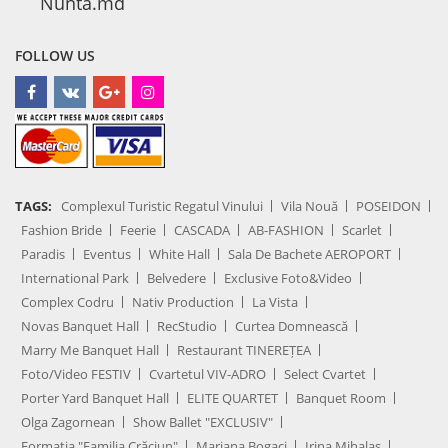
Nunta.md
FOLLOW US
TAGS:
Complexul Turistic Regatul Vinului
Vila Nouă
POSEIDON
Fashion Bride
Feerie
CASCADA
AB-FASHION
Scarlet
Paradis
Eventus
White Hall
Sala De Bachete AEROPORT
International Park
Belvedere
Exclusive Foto&Video
Complex Codru
Nativ Production
La Vista
Novas Banquet Hall
RecStudio
Curtea Domnească
Marry Me Banquet Hall
Restaurant TINEREȚEA
Foto/Video FESTIV
Cvartetul VIV-ADRO
Select Cvartet
Porter Yard Banquet Hall
ELITE QUARTET
Banquet Room
Olga Zagornean
Show Ballet "EXCLUSIV"
Formația "Familia Crăciun"
Mariana Bogaci
Irina Mihalaș