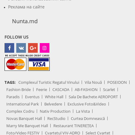
Реклама на сайте
Nunta.md
FOLLOW US
TAGS:
Complexul Turistic Regatul Vinului
Vila Nouă
POSEIDON
Fashion Bride
Feerie
CASCADA
AB-FASHION
Scarlet
Paradis
Eventus
White Hall
Sala De Bachete AEROPORT
International Park
Belvedere
Exclusive Foto&Video
Complex Codru
Nativ Production
La Vista
Novas Banquet Hall
RecStudio
Curtea Domnească
Marry Me Banquet Hall
Restaurant TINEREȚEA
Foto/Video FESTIV
Cvartetul VIV-ADRO
Select Cvartet