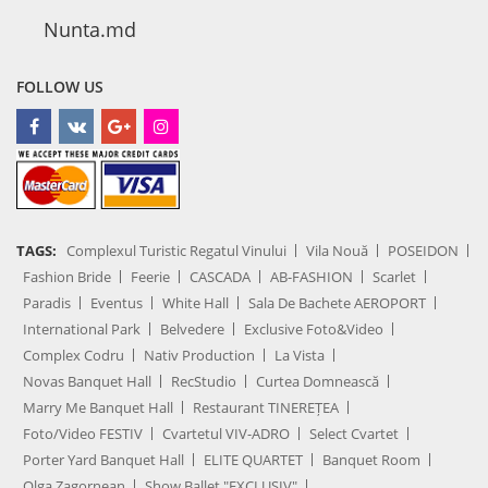
Nunta.md
FOLLOW US
TAGS:
Complexul Turistic Regatul Vinului
Vila Nouă
POSEIDON
Fashion Bride
Feerie
CASCADA
AB-FASHION
Scarlet
Paradis
Eventus
White Hall
Sala De Bachete AEROPORT
International Park
Belvedere
Exclusive Foto&Video
Complex Codru
Nativ Production
La Vista
Novas Banquet Hall
RecStudio
Curtea Domnească
Marry Me Banquet Hall
Restaurant TINEREȚEA
Foto/Video FESTIV
Cvartetul VIV-ADRO
Select Cvartet
Porter Yard Banquet Hall
ELITE QUARTET
Banquet Room
Olga Zagornean
Show Ballet "EXCLUSIV"