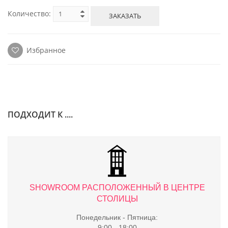
Количество:
ЗАКАЗАТЬ
Избранное
ПОДХОДИТ К ....
ТРЕ
SHOWROOM РАСПОЛОЖЕННЫЙ В ЦЕНТРЕ
S
СТОЛИЦЫ
Понедельник - Пятница:
9:00 - 18:00