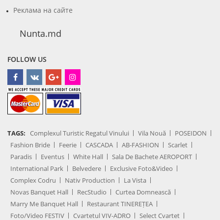
Реклама на сайте
Nunta.md
FOLLOW US
TAGS:
Complexul Turistic Regatul Vinului
Vila Nouă
POSEIDON
Fashion Bride
Feerie
CASCADA
AB-FASHION
Scarlet
Paradis
Eventus
White Hall
Sala De Bachete AEROPORT
International Park
Belvedere
Exclusive Foto&Video
Complex Codru
Nativ Production
La Vista
Novas Banquet Hall
RecStudio
Curtea Domnească
Marry Me Banquet Hall
Restaurant TINEREȚEA
Foto/Video FESTIV
Cvartetul VIV-ADRO
Select Cvartet