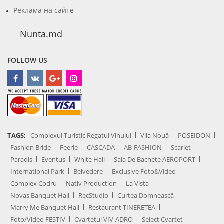
Реклама на сайте
Nunta.md
FOLLOW US
TAGS:
Complexul Turistic Regatul Vinului
Vila Nouă
POSEIDON
Fashion Bride
Feerie
CASCADA
AB-FASHION
Scarlet
Paradis
Eventus
White Hall
Sala De Bachete AEROPORT
International Park
Belvedere
Exclusive Foto&Video
Complex Codru
Nativ Production
La Vista
Novas Banquet Hall
RecStudio
Curtea Domnească
Marry Me Banquet Hall
Restaurant TINEREȚEA
Foto/Video FESTIV
Cvartetul VIV-ADRO
Select Cvartet