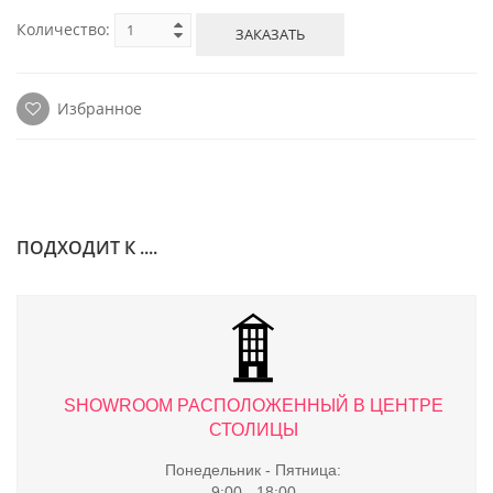
Количество:
ЗАКАЗАТЬ
Избранное
ПОДХОДИТ К ....
ТРЕ
SHOWROOM РАСПОЛОЖЕННЫЙ В ЦЕНТРЕ
S
СТОЛИЦЫ
Понедельник - Пятница:
9:00 - 18:00