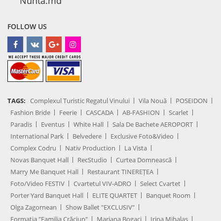
Nunta.md
FOLLOW US
TAGS:
Complexul Turistic Regatul Vinului
Vila Nouă
POSEIDON
Fashion Bride
Feerie
CASCADA
AB-FASHION
Scarlet
Paradis
Eventus
White Hall
Sala De Bachete AEROPORT
International Park
Belvedere
Exclusive Foto&Video
Complex Codru
Nativ Production
La Vista
Novas Banquet Hall
RecStudio
Curtea Domnească
Marry Me Banquet Hall
Restaurant TINEREȚEA
Foto/Video FESTIV
Cvartetul VIV-ADRO
Select Cvartet
Porter Yard Banquet Hall
ELITE QUARTET
Banquet Room
Olga Zagornean
Show Ballet "EXCLUSIV"
Formația "Familia Crăciun"
Mariana Bogaci
Irina Mihalaș