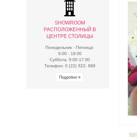
WROOM
SHOWROOM
SHO
ЖЕННЫЙ В
РАСПОЛОЖЕННЫЙ В
РАСПОЛ
 СТОЛИЦЫ
ЦЕНТРЕ СТОЛИЦЫ
ЦЕНТРЕ
к - Пятница:
Понедельник - Пятница:
Понедельни
- 18:00
9:00 - 18:00
9:00 
9:00-17:00
Суббота: 9:00-17:00
Суббота:
(22) 922- 888
Телефон: 0 (22) 922- 888
Телефон: 0 
обно
Подробно
Под