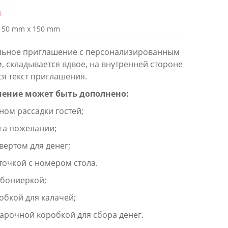
й
150 mm x 150 mm
льное приглашение с персонализированным
, складывается вдвое, на внутренней стороне
ся текст приглашения.
ение может быть дополнено:
м рассадки гостей;
 пожелании;
ртом для денег;
чкой с номером стола.
ониеркой;
кой для калачей;
очной коробкой для сбора денег.