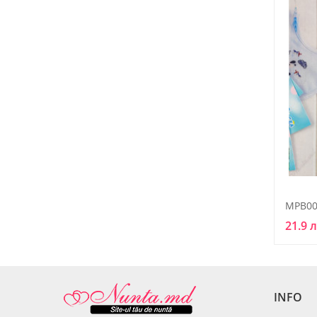
MPB00
21.9 
INFO