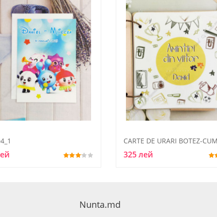
4_1
лей
325 лей
Nunta.md