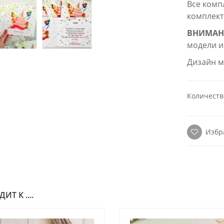
Все комп
комплекте
ВНИМАН
модели и
Дизайн м
Количеств
Избр
Т К ....