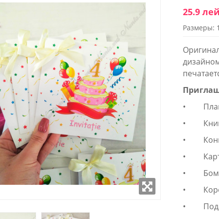
25.9 ле
Размеры: 
WROOM
SHOWROOM
ОЖЕННЫЙ В
РАСПОЛОЖЕННЫЙ В
Оригина
 СТОЛИЦЫ
ЦЕНТРЕ СТОЛИЦЫ
дизайном
печатает
к - Пятница:
Понедельник - Пятница:
- 18:00
9:00 - 18:00
Приглаш
 9:00-17:00
Суббота: 9:00-17:00
(22) 922- 888
Телефон: 0 (22) 922- 888
• Плано
• Книга
робно
Подробно
• Конве
• Карто
• Бомб
• Короб
• Подар