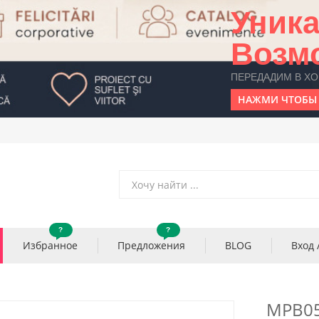
Уник
Возм
ПЕРЕДАДИМ В Х
НАЖМИ ЧТОБЫ 
?
?
Избранное
Предложения
BLOG
Вход 
MPB0